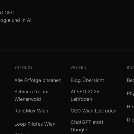
nd GEO
ogle und in AI-
ERFOLGE
WISSEN
BR
Alle Erfolge ansehen
Blog Übersicht
Be
Schmerzfrei im
AI SEO 2026
n
Ph
Wienerwald
Leitfaden
Ha
RolloMax Wien
GEO Wien Leitfaden
Die
ChatGPT statt
Loop Pilates Wien
Google