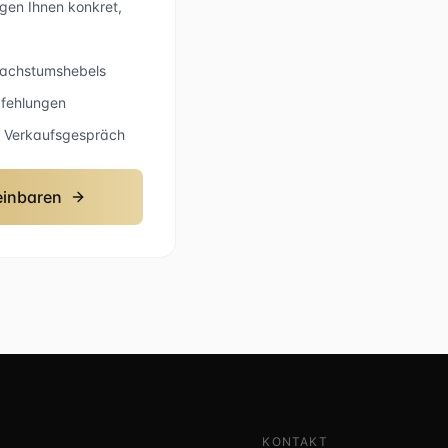
igen Ihnen konkret,
Wachstumshebels
fehlungen
in Verkaufsgespräch
einbaren
KONTAKT