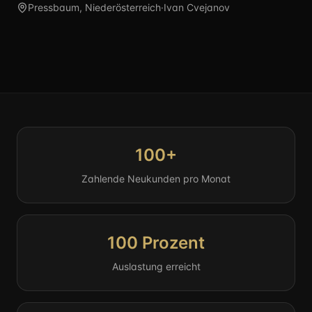
Pressbaum, Niederösterreich
·
Ivan Cvejanov
Video abspielen,
Ivan Cvejan
“
Ich verdiene um etliches mehr als
früher.
”
Ivan Cvejanov, Schmerzfrei im
Wienerwald
100+
Zahlende Neukunden pro Monat
100 Prozent
Auslastung erreicht